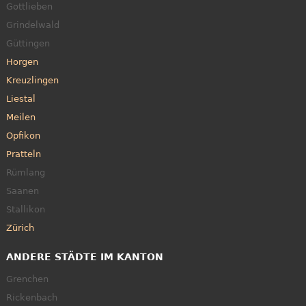
Gottlieben
Grindelwald
Güttingen
Horgen
Kreuzlingen
Liestal
Meilen
Opfikon
Pratteln
Rümlang
Saanen
Stallikon
Zürich
ANDERE STÄDTE IM KANTON
Grenchen
Rickenbach