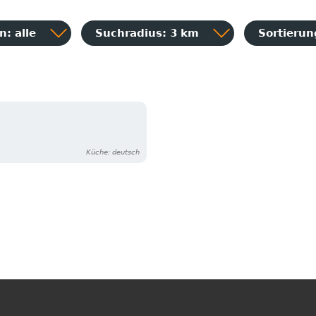
: alle
Suchradius: 3 km
Sortieru
Küche: deutsch