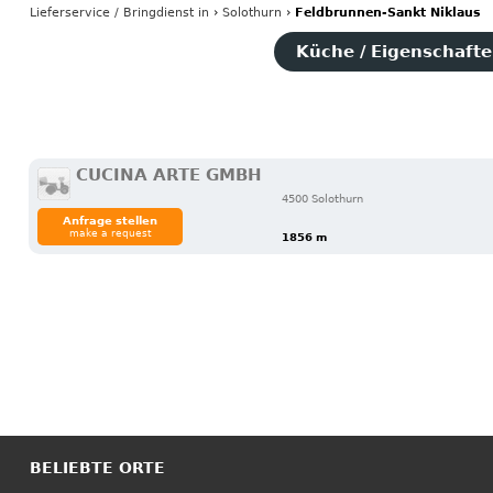
Lieferservice / Bringdienst
in
›
Solothurn
›
Feldbrunnen-Sankt Niklaus
Küche / Eigenschaften
CUCINA ARTE GMBH
4500 Solothurn
Anfrage stellen
make a request
1856 m
BELIEBTE ORTE