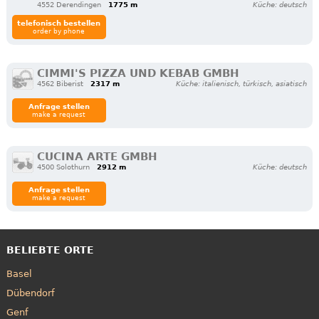
4552 Derendingen
1775 m
Küche: deutsch
telefonisch bestellen
order by phone
CIMMI'S PIZZA UND KEBAB GMBH
4562 Biberist
2317 m
Küche: italienisch, türkisch, asiatisch
Anfrage stellen
make a request
CUCINA ARTE GMBH
4500 Solothurn
2912 m
Küche: deutsch
Anfrage stellen
make a request
BELIEBTE ORTE
Basel
Dübendorf
Genf