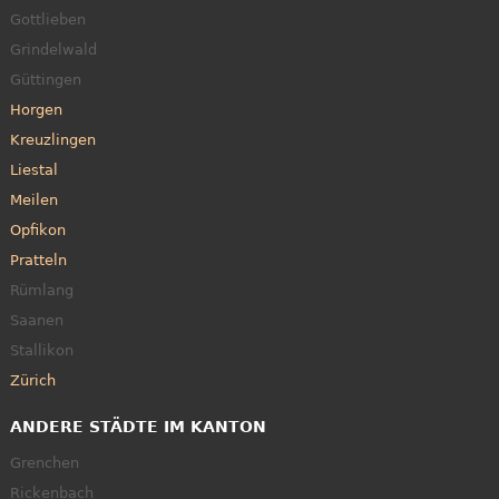
Gottlieben
Grindelwald
Güttingen
Horgen
Kreuzlingen
Liestal
Meilen
Opfikon
Pratteln
Rümlang
Saanen
Stallikon
Zürich
ANDERE STÄDTE IM KANTON
Grenchen
Rickenbach