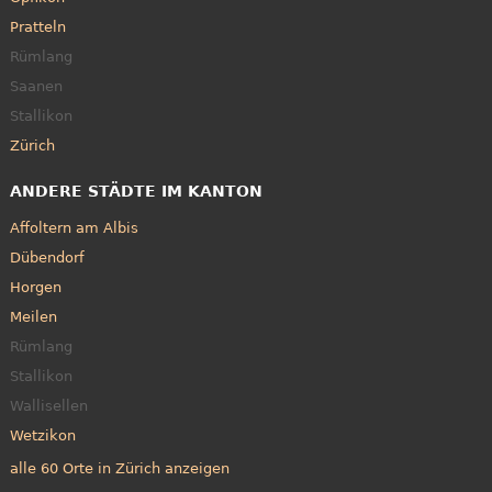
Pratteln
Rümlang
Saanen
Stallikon
Zürich
ANDERE STÄDTE IM KANTON
Affoltern am Albis
Dübendorf
Horgen
Meilen
Rümlang
Stallikon
Wallisellen
Wetzikon
alle 60 Orte in Zürich anzeigen