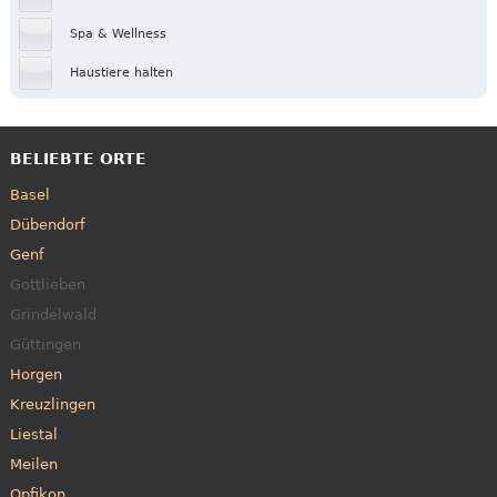
Spa & Wellness
Haustiere halten
BELIEBTE ORTE
Basel
Dübendorf
Genf
Gottlieben
Grindelwald
Güttingen
Horgen
Kreuzlingen
Liestal
Meilen
Opfikon