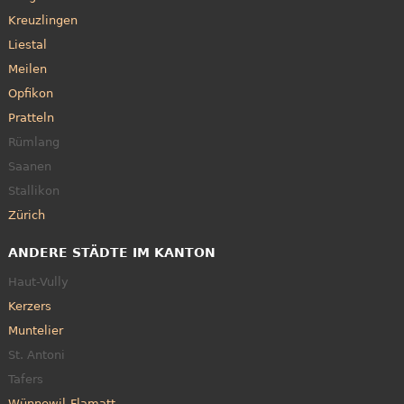
Kreuzlingen
Liestal
Meilen
Opfikon
Pratteln
Rümlang
Saanen
Stallikon
Zürich
ANDERE STÄDTE IM KANTON
Haut-Vully
Kerzers
Muntelier
St. Antoni
Tafers
Wünnewil-Flamatt