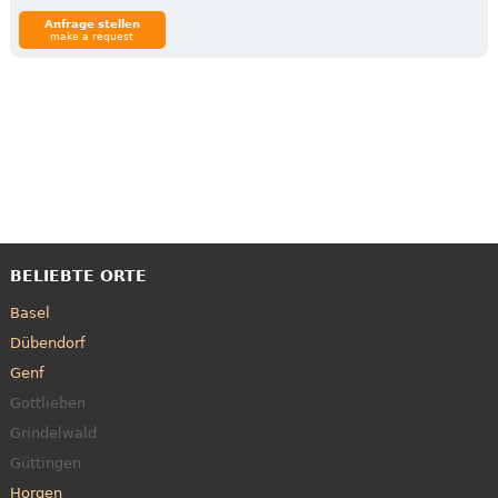
Anfrage stellen
make a request
BELIEBTE ORTE
Basel
Dübendorf
Genf
Gottlieben
Grindelwald
Güttingen
Horgen