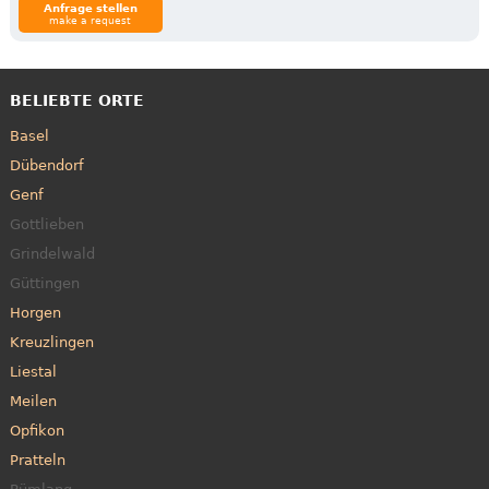
Anfrage stellen
make a request
BELIEBTE ORTE
Basel
Dübendorf
Genf
Gottlieben
Grindelwald
Güttingen
Horgen
Kreuzlingen
Liestal
Meilen
Opfikon
Pratteln