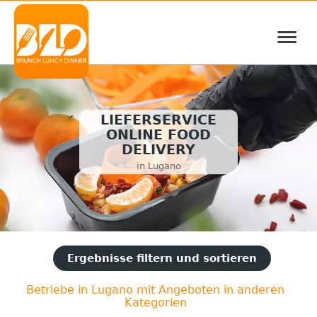
≡
LIEFERSERVICE
ONLINE FOOD
DELIVERY
in Lugano
Ergebnisse filtern und sortieren
Betriebe in Lugano mit Angeboten in anderen
Kategorien