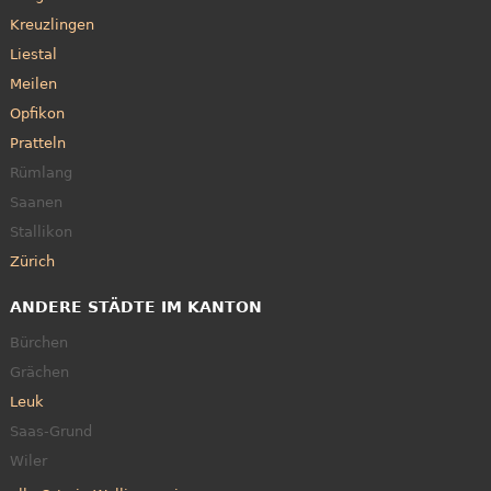
Kreuzlingen
Liestal
Meilen
Opfikon
Pratteln
Rümlang
Saanen
Stallikon
Zürich
ANDERE STÄDTE IM KANTON
Bürchen
Grächen
Leuk
Saas-Grund
Wiler