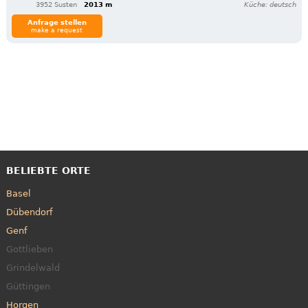
3952 Susten
2013 m
Küche: deutsch
Anfrage stellen
make a request
BELIEBTE ORTE
Basel
Dübendorf
Genf
Gottlieben
Grindelwald
Güttingen
Horgen