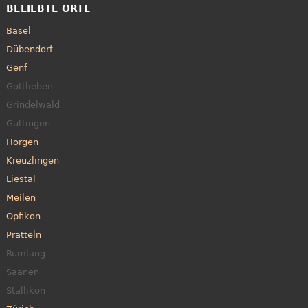
BELIEBTE ORTE
Basel
Dübendorf
Genf
Gottlieben
Grindelwald
Güttingen
Horgen
Kreuzlingen
Liestal
Meilen
Opfikon
Pratteln
Rümlang
Saanen
Stallikon