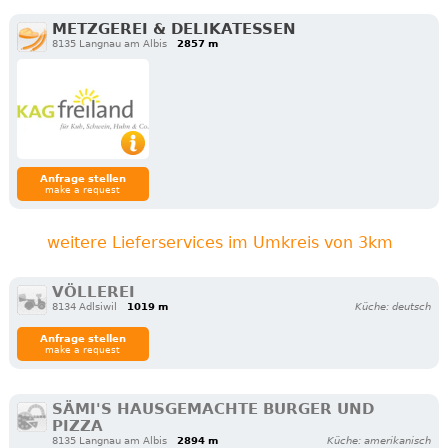
METZGEREI & DELIKATESSEN
8135 Langnau am Albis
2857 m
Anfrage stellen
make a request
weitere Lieferservices im Umkreis von 3km
VÖLLEREI
8134 Adlsiwil
1019 m
Küche: deutsch
Anfrage stellen
make a request
SÄMI'S HAUSGEMACHTE BURGER UND
PIZZA
8135 Langnau am Albis
2894 m
Küche: amerikanisch