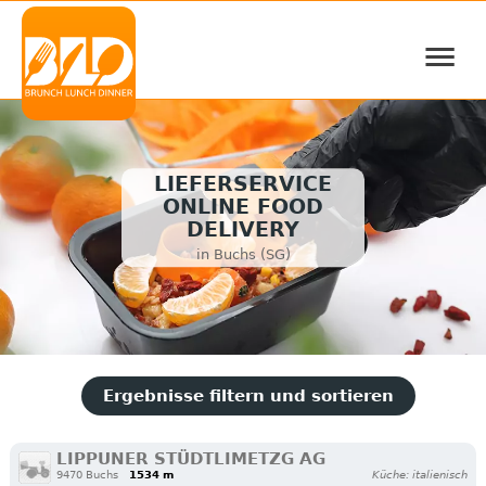
≡
LIEFERSERVICE
ONLINE FOOD
DELIVERY
in Buchs (SG)
Ergebnisse filtern und sortieren
LIPPUNER STÜDTLIMETZG AG
9470 Buchs
1534 m
Küche: italienisch