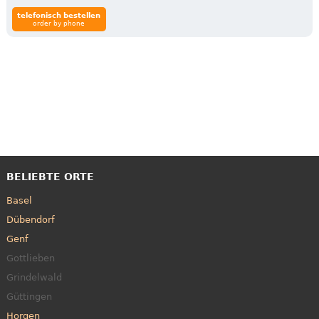
telefonisch bestellen
order by phone
BELIEBTE ORTE
Basel
Dübendorf
Genf
Gottlieben
Grindelwald
Güttingen
Horgen